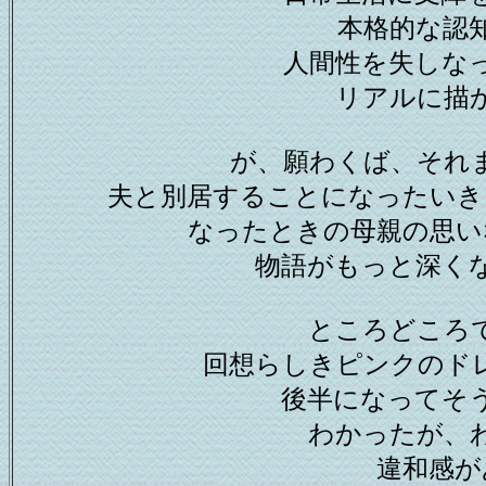
本格的な認
人間性を失しな
リアルに描
が、願わくば、それ
夫と別居することになったいき
なったときの母親の思い
物語がもっと深く
ところどころ
回想らしきピンクのド
後半になってそ
わかったが、
違和感が