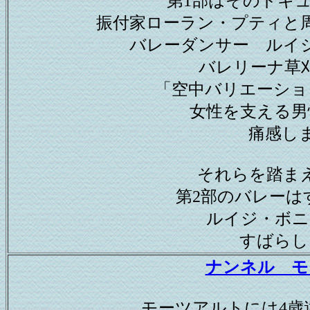
第1部はそのドキ
振付家ローラン・プティと
バレーダンサー ルイ
バレリーナ草
「空中バリエーショ
女性を支える男
痛感し
それらを踏ま
第2部のバレーは
ルイジ・ボニ
すばらし
ナンネル モ
モーツアルトには4歳