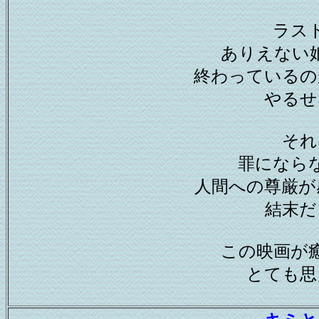
ラス
ありえない
終わっているの
やるせ
それ
罪になら
人間への尊厳が
結末だ
この映画が
とても思