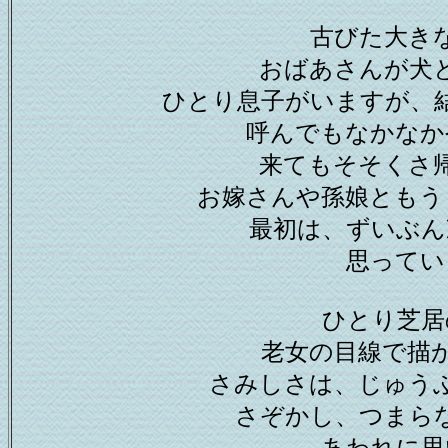
古びた大き
おばあさんが犬
ひとり息子がいますが、
呼んでもなかなか
来てもそそくさ
お嫁さんや孫娘ともう
最初は、ずいぶん
思ってい
ひとり芝居
老女の目線で描
さみしさは、じゅう
さぞかし、つまら