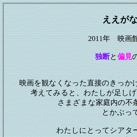
ええが
2011年 映
独断
と
偏見
映画を観なくなった直接のきっか
考えてみると、わたしが足しげ
さまざまな家庭内の不
とかぶっ
わたしにとってシアタ