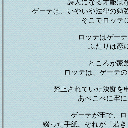
詩人になる才能は
ゲーテは、いやいや法律の勉
そこでロッテ
ロッテはゲーテ
ふたりは恋
ところが家
ロッテは、ゲーテの
禁止されていた決闘を
あべこべに牢に
ゲーテが牢で、ロ
綴った手紙。それが「若き