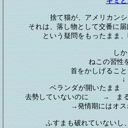
キミと
捨て猫が、アメリカンシ
それは、落し物として交番に届
という疑問をもったまま、
しか
ねこの習性
首をかしげること
↓
ベランダが開いたまま
去勢していないのに → ま
→発情期にはオス
ふすまも破れていないし