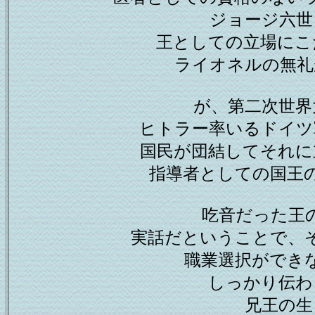
ジョージ六世
王としての立場にこ
ライオネルの無礼
が、第二次世界
ヒトラー率いるドイツ
国民が団結してそれに
指導者としての国王
吃音だった王
実話だということで、
職業選択ができ
しっかり伝わ
兄王の生