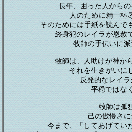
長年、困った人からの
人のために精一杯
そのためには手紙を読んで
終身犯のレイラが恩赦
牧師の手伝いに派
牧師は、人助けが神か
それを生きがいに
反発的なレイラ
平穏ではな
牧師は孤
己の傲慢さに
今まで、「してあげてい