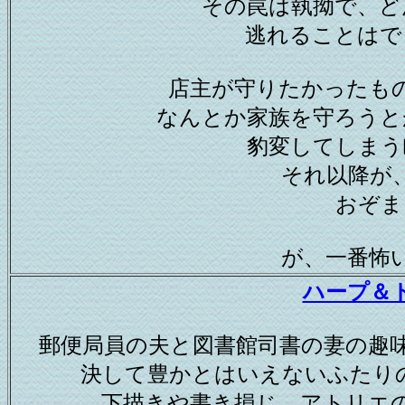
その罠は執拗で、ど
逃れることはで
店主が守りたかったも
なんとか家族を守ろうと
豹変してしまう
それ以降が
おぞま
が、一番怖
ハープ＆
郵便局員の夫と図書館司書の妻の趣
決して豊かとはいえないふたり
下描きや書き損じ、アトリエ