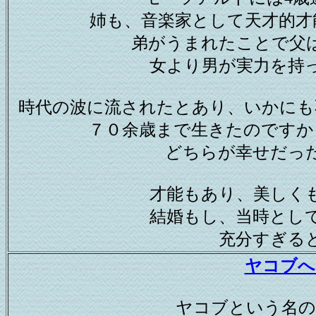
姉も、音楽家として天才的才
弟がうまれたことで父
女より男が実力を持
時代の波に流されたとあり、いかにも
７０余歳まで生きたのですか
どちらが幸せだっ
才能もあり、美しく
結婚もし、当時とし
充分すぎる
ヤコブへ
ヤコブという名の