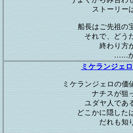
ストーリー
船長はご先祖の
それで、どう
終わり方
……
ミケランジェロ
ミケランジェロの価
ナチスが狙
ユダヤ人であ
どこかに隠した
だれも知