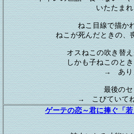
いたたまれ
ねこ目線で描か
ねこが死んだときの、
オスねこの吹き替え
しかも子ねこのと
→ あり
最後の
→ こびていて
ゲーテの恋～君に捧ぐ「若