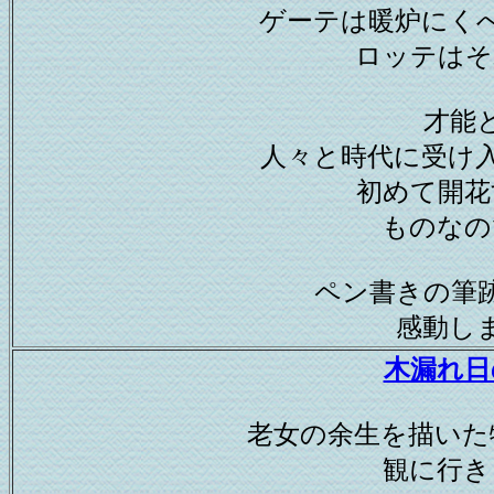
ゲーテは暖炉にく
ロッテはそ
才能
人々と時代に受け
初めて開花
ものなの
ペン書きの筆
感動し
木漏れ日
老女の余生を描いた
観に行き