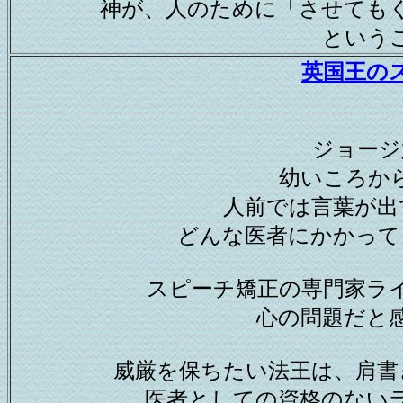
神が、人のために「させても
という
英国王の
ジョージ
幼いころか
人前では言葉が出
どんな医者にかかって
スピーチ矯正の専門家ラ
心の問題だと
威厳を保ちたい法王は、肩書
医者としての資格のない