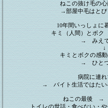
ねこの抜け毛の心
→部屋中毛はとび
10年間いっしょに
キミ（人間）とボク
→ みえ
↓
キミとボクの感
→ ひと
病院に連
→ バイト生活ではたい
ねこの最後 →
トイレの世話・食べない・や