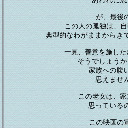
あわれに思
が、最後
この人の孤独は、自
典型的なわがままからき
一見、善意を施した
そうでしょうか
家族への腹
思えませ
この老女は、家
思っている
この映画の