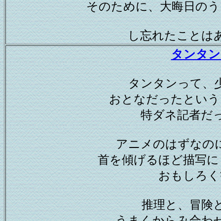
そのために、大晦日のう
し忘れたことは
タンタン
タンタンって、
おとなだったという
特ダネ記者だ
アニメのはずなの
首を傾げるほど描写に
おもしろく
推理と、冒険
うまくからみ合わ