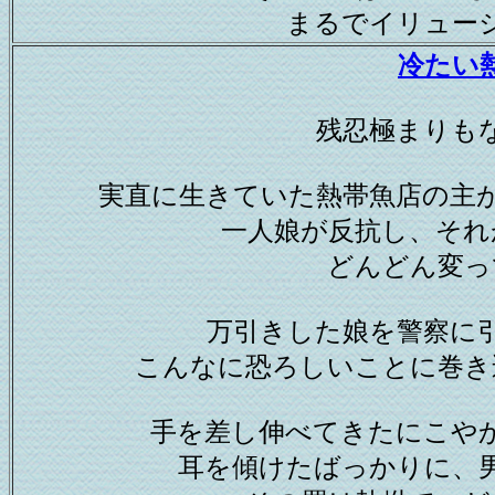
まるでイリュー
冷たい
残忍極まりも
実直に生きていた熱帯魚店の主
一人娘が反抗し、それ
どんどん変っ
万引きした娘を警察に
こんなに恐ろしいことに巻き
手を差し伸べてきたにこや
耳を傾けたばっかりに、