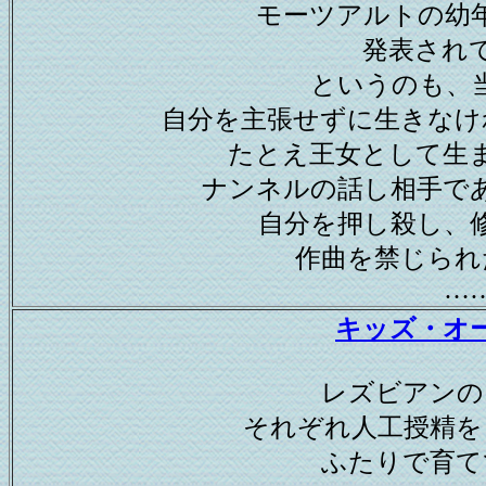
モーツアルトの幼
発表され
というのも、
自分を主張せずに生きなけ
たとえ王女として生
ナンネルの話し相手で
自分を押し殺し、
作曲を禁じられ
…
キッズ・オ
レズビアンの
それぞれ人工授精を
ふたりで育て