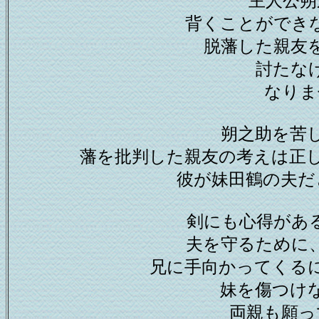
主人公朔
背くことができ
脱藩した親友
討たな
なりま
朔之助を苦
藩を批判した親友の考えは正
彼が妹田鶴の夫だ
剣にも心得があ
夫を守るために
兄に手向かってくる
妹を傷つけ
両親も願っ