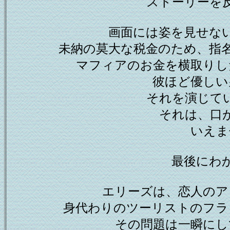
ストーリーを
画面には姿を見せな
未納の莫大な税金のため、指
マフィアのお金を横取りし
彼ほど優しい
それを演じて
それは、口
いえま
最後にわ
エリーズは、恋人のア
身代わりのツーリストのフラ
その問題は一瞬にし