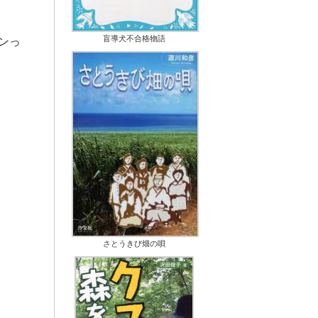
盲導犬不合格物語
ンっ
さとうきび畑の唄