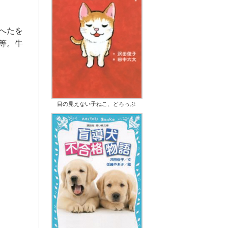
へたを
等。牛
目の見えない子ねこ、どろっぷ