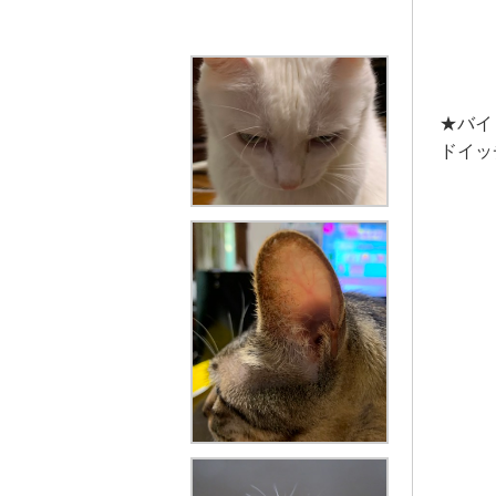
★バイ
ドイッ