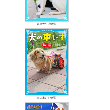
盲導犬引退物語
犬の車いす物語