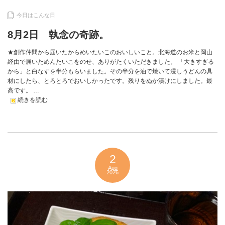
今日はこんな日
8月2日 執念の奇跡。
★創作仲間から届いたからめいたいこのおいしいこと。北海道のお米と岡山
経由で届いためんたいこをのせ、ありがたくいただきました。 「大きすぎる
から」と白なすを半分もらいました。その半分を油で焼いて浸しうどんの具
材にしたら、とろとろでおいしかったです。残りをぬか漬けにしました。最
高です。 …
続きを読む
2
Aug
2026