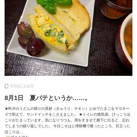
今日はこんな日
8月1日 夏バテというか……。
★昨夕のうどんの残りの具材（きゅうり、チキン）とゆでたまごをマヨネー
ズで和えて、サンドイッチをこさえました。 ★トイレの換気扇、けっこうほ
こりがたまっています。気になりつつも、用をすませて廊下に出ると、忘れ
てしまうの繰り返しでした。 今日こそはと掃除機で吸ったところ、目立った
ほこりは…