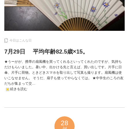
今日はこんな日
7月29日 平均年齢82.5歳×15。
★うーがが、携帯の扇風機を買ってくれるといってくれたのですが、気持ち
だけもらいました。暑い中、出かける先と言えば、買い出しです。片手に日
傘、片手に荷物。ときどきスマホを取り出して写真も撮ります。扇風機は使
いこなせません。 そうだ、扇子も使ってやらなくては。 ★中学生のころの友
だちが集まって交…
続きを読む
28
Jul