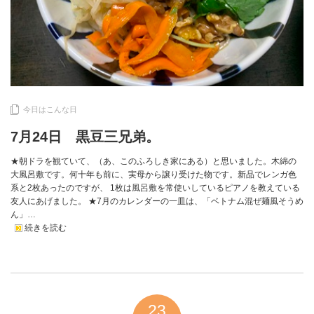
今日はこんな日
7月24日 黒豆三兄弟。
★朝ドラを観ていて、（あ、このふろしき家にある）と思いました。木綿の
大風呂敷です。何十年も前に、実母から譲り受けた物です。新品でレンガ色
系と2枚あったのですが、 1枚は風呂敷を常使いしているピアノを教えている
友人にあげました。 ★7月のカレンダーの一皿は、「ベトナム混ぜ麺風そうめ
ん」…
続きを読む
23