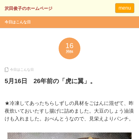
menu
今日はこんな日
16
May
2024
今日はこんな日
5月16日 26年前の「虎に翼」。
★冷凍してあったちらしずしの具材をごはんに混ぜて、昨
夜炊いておいたすし揚げに詰めました。大豆のしょう油漬
けも入れました。おべんとうなので、見栄えよりパンチ。