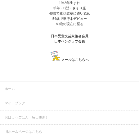
1943年生まれ
羊年・B型・さそり座
48歳で童話教室に通い始め
54歳で単行本デビュー
80歳の現在に至る
日本児童文芸家協会会員
日本ペンクラブ会員
メールはこちらへ
ホーム
マイ ブック
おはようごはん（毎日更新）
旧ホームページはこちら