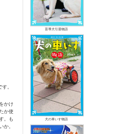
盲導犬引退物語
です。
をかけ
たか使
す。も
犬の車いす物語
いか。