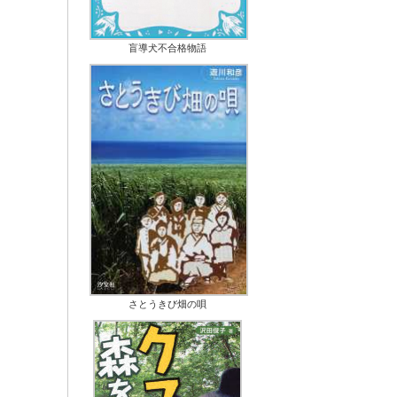
盲導犬不合格物語
さとうきび畑の唄