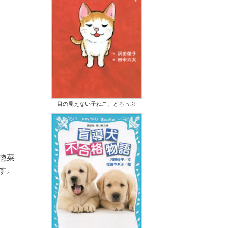
目の見えない子ねこ、どろっぷ
惣菜
す。