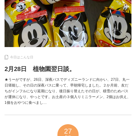
今日はこんな日
2月28日 植物園翌日談。
★うーがですが、26日、深夜バスでディズニーランドに向かい、27日、丸一
日堪能し、その日の深夜バスに乗って、早朝帰宅しました。２か月前、友だ
ちがインフルになり延期になり、後日振り替えたその日が、積雪のためバス
が運休になり、やっとです。お土産の３個入りミニラーメン、2個はお供え、
1個をおやつに食べまし…
27