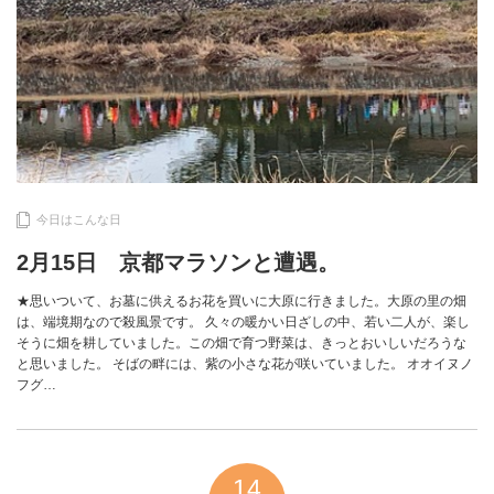
今日はこんな日
2月15日 京都マラソンと遭遇。
★思いついて、お墓に供えるお花を買いに大原に行きました。大原の里の畑
は、端境期なので殺風景です。 久々の暖かい日ざしの中、若い二人が、楽し
そうに畑を耕していました。この畑で育つ野菜は、きっとおいしいだろうな
と思いました。 そばの畔には、紫の小さな花が咲いていました。 オオイヌノ
フグ…
14