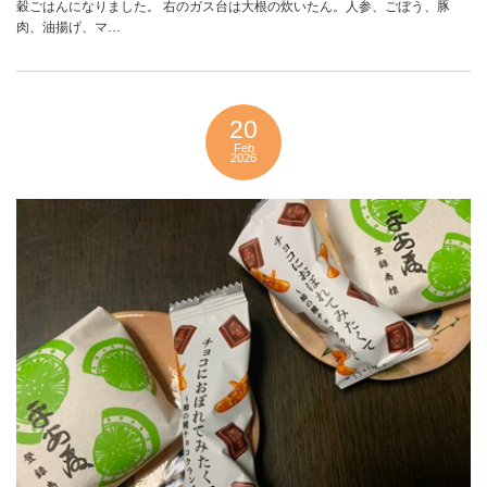
穀ごはんになりました。 右のガス台は大根の炊いたん。人参、ごぼう、豚
肉、油揚げ、マ…
20
Feb
2026