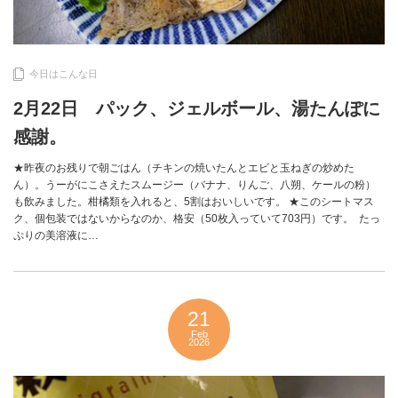
今日はこんな日
2月22日 パック、ジェルボール、湯たんぽに
感謝。
★昨夜のお残りで朝ごはん（チキンの焼いたんとエビと玉ねぎの炒めた
ん）。うーがにこさえたスムージー（バナナ、りんご、八朔、ケールの粉）
も飲みました。柑橘類を入れると、5割はおいしいです。 ★このシートマス
ク、個包装ではないからなのか、格安（50枚入っていて703円）です。 たっ
ぷりの美溶液に…
21
Feb
2026