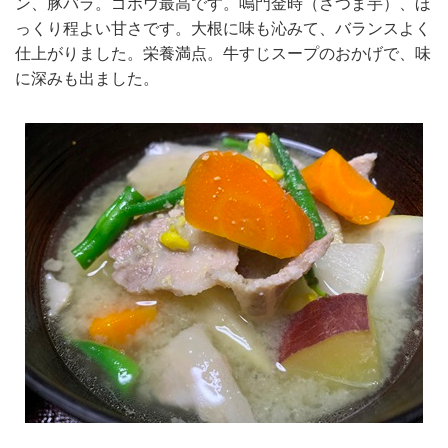
ン、豚バラ。ゴボウ最高です。鳴門金時（さつま芋）、ほ
っくり程よい甘さです。大根に味も沁みて、バランスよく
仕上がりました。栄養満点。牛すじスープのおかげで、味
に深みも出ました。