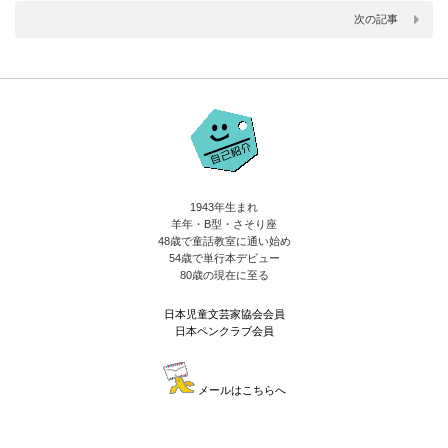
次の記事
1943年生まれ
羊年・B型・さそり座
48歳で童話教室に通い始め
54歳で単行本デビュー
80歳の現在に至る
日本児童文芸家協会会員
日本ペンクラブ会員
メールはこちらへ