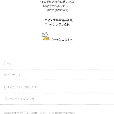
48歳で童話教室に通い始め
54歳で単行本デビュー
80歳の現在に至る
日本児童文芸家協会会員
日本ペンクラブ会員
メールはこちらへ
ホーム
マイ ブック
おはようごはん（毎日更新）
旧ホームページはこちら
Copyright ©
沢田俊子のホームページ
All rights reserved.