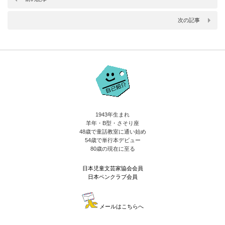
次の記事
1943年生まれ
羊年・B型・さそり座
48歳で童話教室に通い始め
54歳で単行本デビュー
80歳の現在に至る
日本児童文芸家協会会員
日本ペンクラブ会員
メールはこちらへ