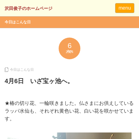
menu
今日はこんな日
6
Apr
2024
今日はこんな日
4月6日 いざ宝ヶ池へ。
★椿の切り花、一輪咲きました。仏さまにお供えしている
ラッパ水仙も、それぞれ黄色い花、白い花を咲かせていま
す。