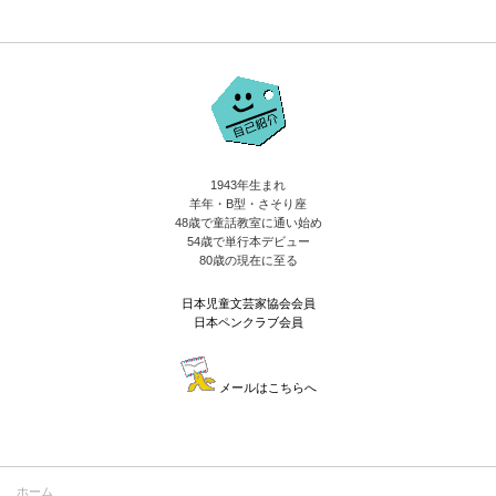
1943年生まれ
羊年・B型・さそり座
48歳で童話教室に通い始め
54歳で単行本デビュー
80歳の現在に至る
日本児童文芸家協会会員
日本ペンクラブ会員
メールはこちらへ
ホーム