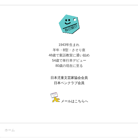
1943年生まれ
羊年・B型・さそり座
48歳で童話教室に通い始め
54歳で単行本デビュー
80歳の現在に至る
日本児童文芸家協会会員
日本ペンクラブ会員
メールはこちらへ
ホーム