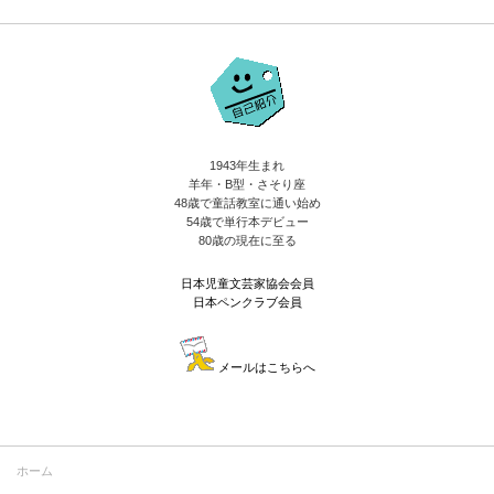
1943年生まれ
羊年・B型・さそり座
48歳で童話教室に通い始め
54歳で単行本デビュー
80歳の現在に至る
日本児童文芸家協会会員
日本ペンクラブ会員
メールはこちらへ
ホーム