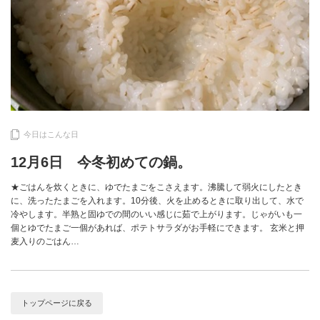
今日はこんな日
12月6日 今冬初めての鍋。
★ごはんを炊くときに、ゆでたまごをこさえます。沸騰して弱火にしたとき
に、洗ったたまごを入れます。10分後、火を止めるときに取り出して、水で
冷やします。半熟と固ゆでの間のいい感じに茹で上がります。じゃがいも一
個とゆでたまご一個があれば、ポテトサラダがお手軽にできます。 玄米と押
麦入りのごはん…
トップページに戻る