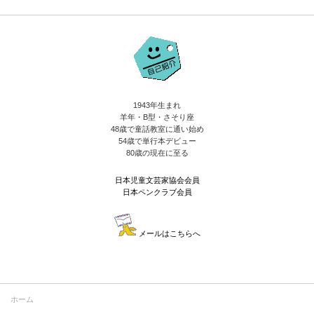
1943年生まれ
羊年・B型・さそり座
48歳で童話教室に通い始め
54歳で単行本デビュー
80歳の現在に至る
日本児童文芸家協会会員
日本ペンクラブ会員
メールはこちらへ
ホーム