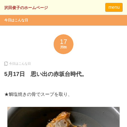
menu
今日はこんな日
17
May
2026
今日はこんな日
5月17日 思い出の赤坂台時代。
★鯛塩焼きの骨でスープを取り、