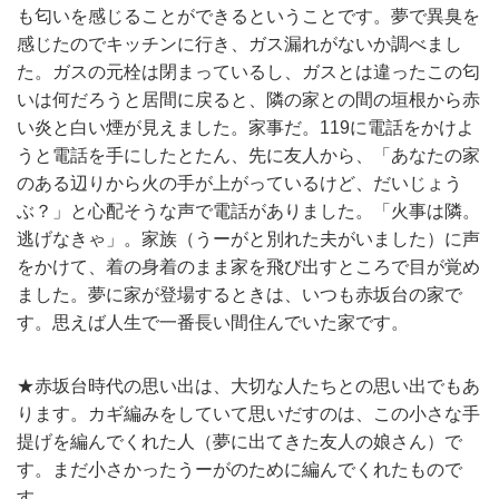
も匂いを感じることができるということです。夢で異臭を
感じたのでキッチンに行き、ガス漏れがないか調べまし
た。ガスの元栓は閉まっているし、ガスとは違ったこの匂
いは何だろうと居間に戻ると、隣の家との間の垣根から赤
い炎と白い煙が見えました。家事だ。119に電話をかけよ
うと電話を手にしたとたん、先に友人から、「あなたの家
のある辺りから火の手が上がっているけど、だいじょう
ぶ？」と心配そうな声で電話がありました。「火事は隣。
逃げなきゃ」。家族（うーがと別れた夫がいました）に声
をかけて、着の身着のまま家を飛び出すところで目が覚め
ました。夢に家が登場するときは、いつも赤坂台の家で
す。思えば人生で一番長い間住んでいた家です。
★赤坂台時代の思い出は、大切な人たちとの思い出でもあ
ります。カギ編みをしていて思いだすのは、この小さな手
提げを編んでくれた人（夢に出てきた友人の娘さん）で
す。まだ小さかったうーがのために編んでくれたもので
す。