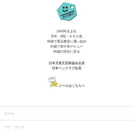
1943年生まれ
羊年・B型・さそり座
48歳で童話教室に通い始め
54歳で単行本デビュー
80歳の現在に至る
日本児童文芸家協会会員
日本ペンクラブ会員
メールはこちらへ
ホーム
マイ ブック