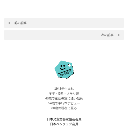
前の記事
次の記事
1943年生まれ
羊年・B型・さそり座
48歳で童話教室に通い始め
54歳で単行本デビュー
80歳の現在に至る
日本児童文芸家協会会員
日本ペンクラブ会員