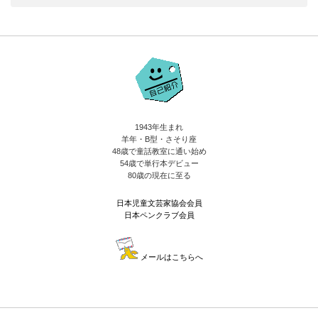
1943年生まれ
羊年・B型・さそり座
48歳で童話教室に通い始め
54歳で単行本デビュー
80歳の現在に至る
日本児童文芸家協会会員
日本ペンクラブ会員
メールはこちらへ