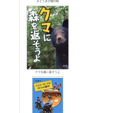
さとうきび畑の唄
クマを森に返そうよ