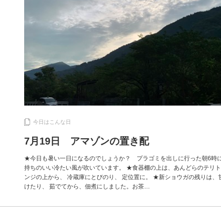
今日はこんな日
7月19日 アマゾンの置き配
★今日も暑い一日になるのでしょうか？ プラゴミを出しに行った朝6時
持ちのいい冷たい風が吹いています。 ★食器棚の上は、あんどらのテリ
ンジの上から、 冷蔵庫にとびのり、 定位置に。 ★新ショウガの残りは、
けたり、 茹でてから、佃煮にしました。お茶…