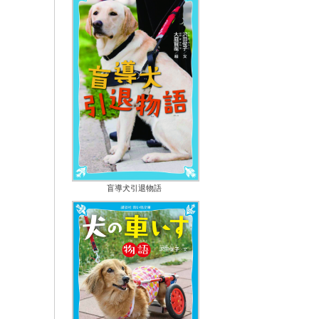
盲導犬引退物語