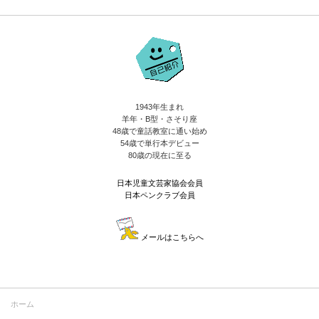
1943年生まれ
羊年・B型・さそり座
48歳で童話教室に通い始め
54歳で単行本デビュー
80歳の現在に至る
日本児童文芸家協会会員
日本ペンクラブ会員
メールはこちらへ
ホーム