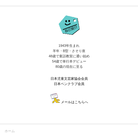
1943年生まれ
羊年・B型・さそり座
48歳で童話教室に通い始め
54歳で単行本デビュー
80歳の現在に至る
日本児童文芸家協会会員
日本ペンクラブ会員
メールはこちらへ
ホーム