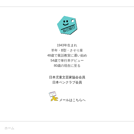
1943年生まれ
羊年・B型・さそり座
48歳で童話教室に通い始め
54歳で単行本デビュー
80歳の現在に至る
日本児童文芸家協会会員
日本ペンクラブ会員
メールはこちらへ
ホーム