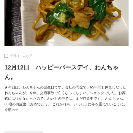
今日はこんな日
12月12日 ハッピーバースデイ、わんちゃ
ん。
★今日は、わんちゃんの誕生日です。会社の同僚で、65年間も仲良しだった
わんちゃんが、今年、交通事故で亡くなってしまい、ショックでした。お葬
式には行かなかったので、わたしの中では、まだ存命中です。 わんちゃん、
80歳のお誕生日おめでとう。 これかれも、いっしょに年を重ねていこうね。
今朝のテ…