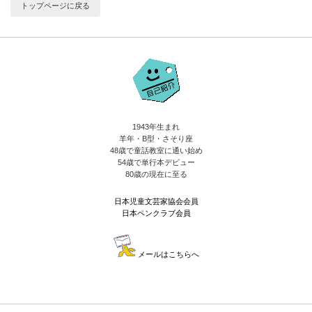
トップページに戻る
1943年生まれ
羊年・B型・さそり座
48歳で童話教室に通い始め
54歳で単行本デビュー
80歳の現在に至る
日本児童文芸家協会会員
日本ペンクラブ会員
メールはこちらへ