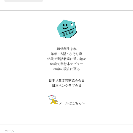
1943年生まれ
羊年・B型・さそり座
48歳で童話教室に通い始め
54歳で単行本デビュー
80歳の現在に至る
日本児童文芸家協会会員
日本ペンクラブ会員
メールはこちらへ
ホーム