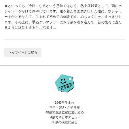
★といっても、冷静になるという意味ではなく、熱中症対策として、頭に水
シャワーをかけて冷やしています。服を着たまま突き出した頭に、水シャワ
ーをかけるなんて、生まれて初めての体験です。めちゃくちゃ、すっきりし
ます。その上に、手ぬぐいマフラーに保冷剤を巻き込んで、首の後ろに当た
るように鉢巻をすると、沸騰寸…
トップページに戻る
1943年生まれ
羊年・B型・さそり座
48歳で童話教室に通い始め
54歳で単行本デビュー
80歳の現在に至る