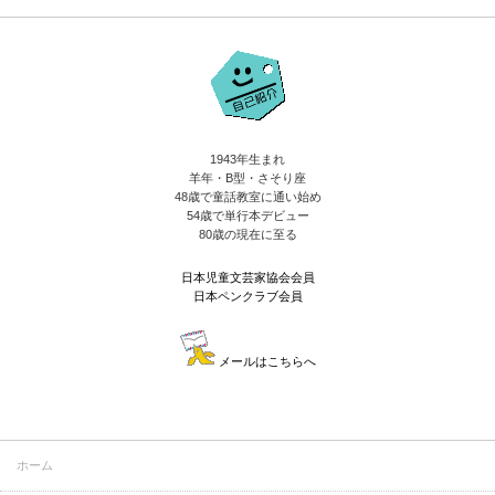
1943年生まれ
羊年・B型・さそり座
48歳で童話教室に通い始め
54歳で単行本デビュー
80歳の現在に至る
日本児童文芸家協会会員
日本ペンクラブ会員
メールはこちらへ
ホーム