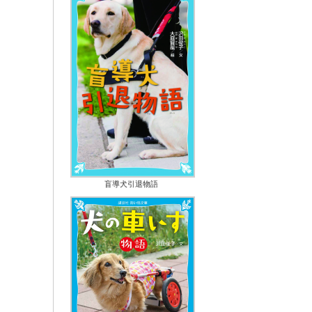
盲導犬引退物語