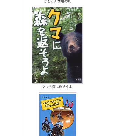
さとうきび畑の唄
クマを森に返そうよ