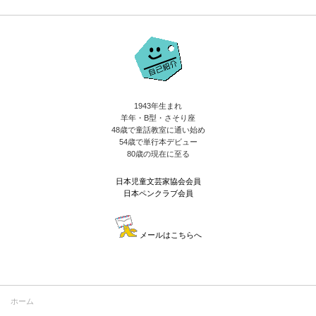
1943年生まれ
羊年・B型・さそり座
48歳で童話教室に通い始め
54歳で単行本デビュー
80歳の現在に至る
日本児童文芸家協会会員
日本ペンクラブ会員
メールはこちらへ
ホーム