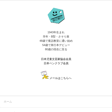
1943年生まれ
羊年・B型・さそり座
48歳で童話教室に通い始め
54歳で単行本デビュー
80歳の現在に至る
日本児童文芸家協会会員
日本ペンクラブ会員
メールはこちらへ
ホーム