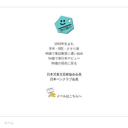
1943年生まれ
羊年・B型・さそり座
48歳で童話教室に通い始め
54歳で単行本デビュー
80歳の現在に至る
日本児童文芸家協会会員
日本ペンクラブ会員
メールはこちらへ
ホーム