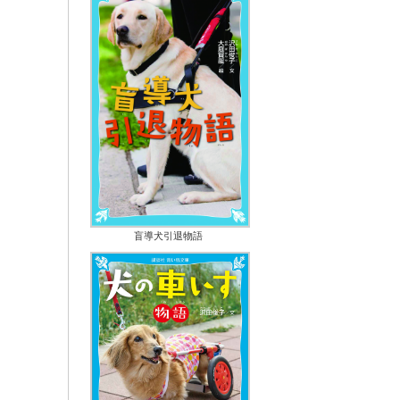
盲導犬引退物語