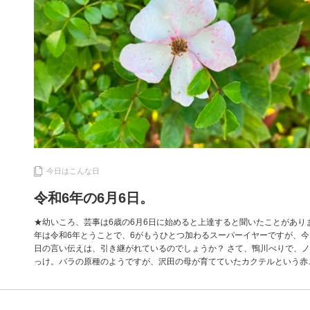
今日はこんな日
令和6年の6月6日。
★幼いころ、芸事は6歳の6月6日に始めると上達すると聞いたことがあり
年は令和6年とうことで、6がもうひとつ加わるスーパーイヤーですが、今
日の言い伝えは、引き継がれているのでしょうか？ さて、鴨川べりで、
っけ。バラの原種のようですが、沢田の母が育てていたカクテルという赤