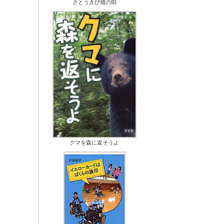
さとうきび畑の唄
クマを森に返そうよ