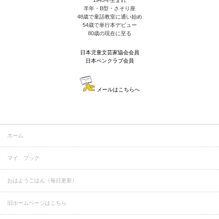
1943年生まれ
羊年・B型・さそり座
48歳で童話教室に通い始め
54歳で単行本デビュー
80歳の現在に至る
日本児童文芸家協会会員
日本ペンクラブ会員
メールはこちらへ
ホーム
マイ ブック
おはようごはん（毎日更新）
旧ホームページはこちら