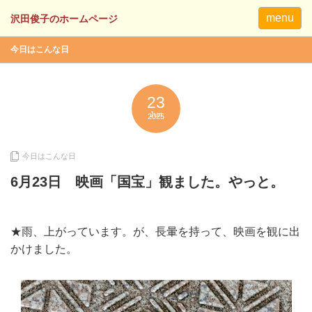
menu
今日はこんな日
23
Jun
2025
今日はこんな日
6月23日 映画「国宝」観ました。やっと。
★雨、上がっています。が、長暈を持って、映画を観に出
かけました。