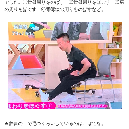
でした。①骨盤周りをのばす ②骨盤周りをほごす ③肩
の周りをほぐす ④背簿絵の周りをのばすなど。
★辞書の上で毛づくろいしているのは、はてな。