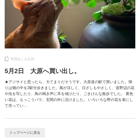
今日はこんな日
5月2日 大原へ買い出し。
★アジサイと思ったら、大てまりだそうです。大原道の駅で買いました。帰
りは畑の中を2駅分歩きました。風が涼しく、日ざしもやさしく、道野辺の花
や虫を写したり、鳥の鳴き声に耳を傾けたり、ごきげんな散歩でした。 黄色
い花は、もっこうバラ。玄関の外に活けました。 いろいろな野の花を束にし
て売ってい…
トップページに戻る