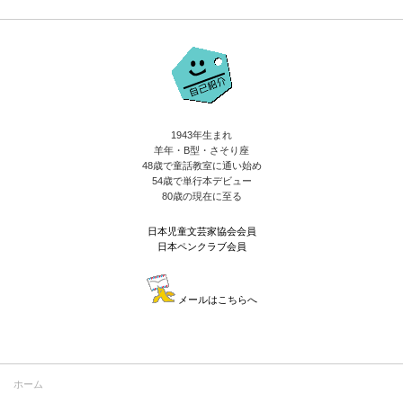
1943年生まれ
羊年・B型・さそり座
48歳で童話教室に通い始め
54歳で単行本デビュー
80歳の現在に至る
日本児童文芸家協会会員
日本ペンクラブ会員
メールはこちらへ
ホーム