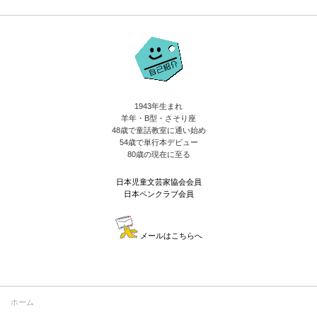
1943年生まれ
羊年・B型・さそり座
48歳で童話教室に通い始め
54歳で単行本デビュー
80歳の現在に至る
日本児童文芸家協会会員
日本ペンクラブ会員
メールはこちらへ
ホーム