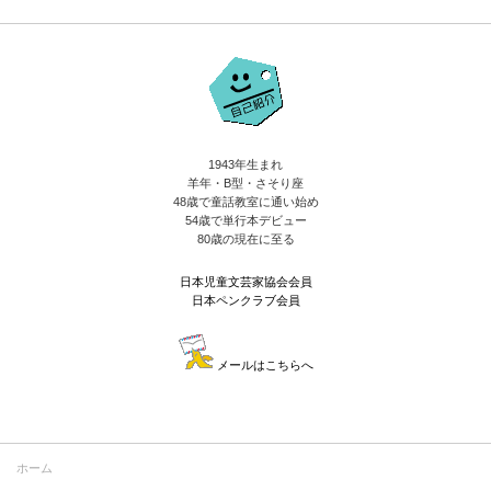
1943年生まれ
羊年・B型・さそり座
48歳で童話教室に通い始め
54歳で単行本デビュー
80歳の現在に至る
日本児童文芸家協会会員
日本ペンクラブ会員
メールはこちらへ
ホーム