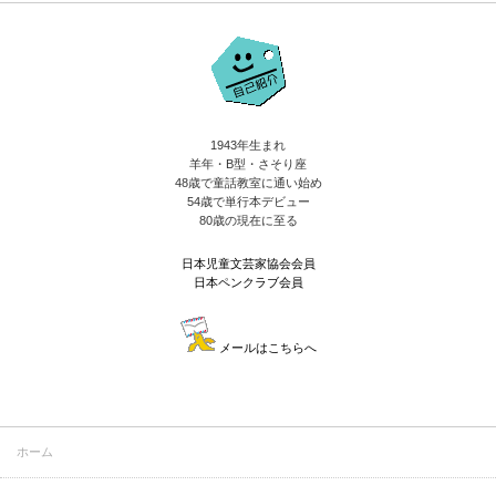
1943年生まれ
羊年・B型・さそり座
48歳で童話教室に通い始め
54歳で単行本デビュー
80歳の現在に至る
日本児童文芸家協会会員
日本ペンクラブ会員
メールはこちらへ
ホーム