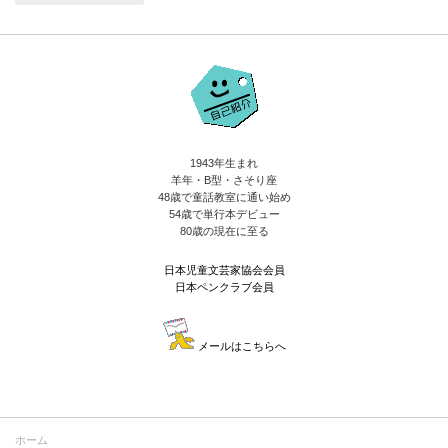
1943年生まれ
羊年・B型・さそり座
48歳で童話教室に通い始め
54歳で単行本デビュー
80歳の現在に至る
日本児童文芸家協会会員
日本ペンクラブ会員
メールはこちらへ
ホーム