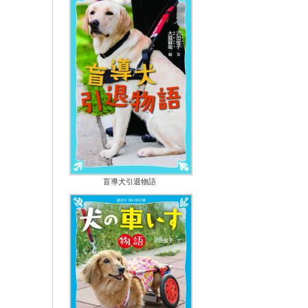
盲導犬引退物語