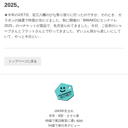
2025。
★今年の3月7日、近江八幡のひな祭り巡りに行ったのですが、そのとき、ガ
ラポンの抽選で特賞が当たりました。秋に開催の「BIWAKOビエンナーレ
2025」のぺチケットが賞品で、先月送られてきました。今日、ご近所のシャ
ープさんとフラットさんとで行ってきました。ずいぶん前から楽しいにして
いて、やっと今日とい…
トップページに戻る
1943年生まれ
羊年・B型・さそり座
48歳で童話教室に通い始め
54歳で単行本デビュー