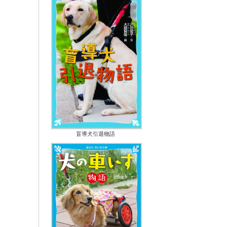
盲導犬引退物語