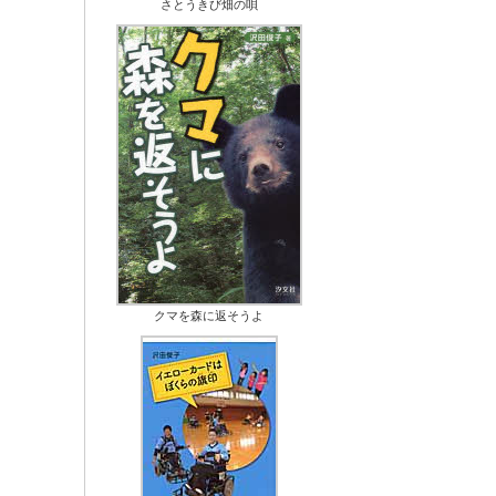
さとうきび畑の唄
クマを森に返そうよ