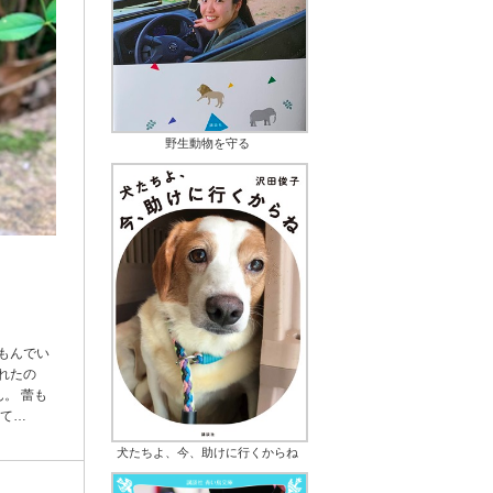
野生動物を守る
もんでい
れたの
。 蕾も
いて…
犬たちよ、今、助けに行くからね