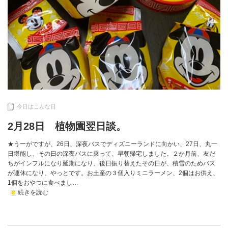
今日はこんな日
2月28日 植物園翌日談。
★うーがですが、26日、深夜バスでディズニーランドに向かい、27日、丸一
日堪能し、その日の深夜バスに乗って、早朝帰宅しました。２か月前、友だ
ちがインフルになり延期になり、後日振り替えたその日が、積雪のためバス
が運休になり、やっとです。お土産の３個入りミニラーメン、2個はお供え、
1個をおやつに食べまし…
続きを読む