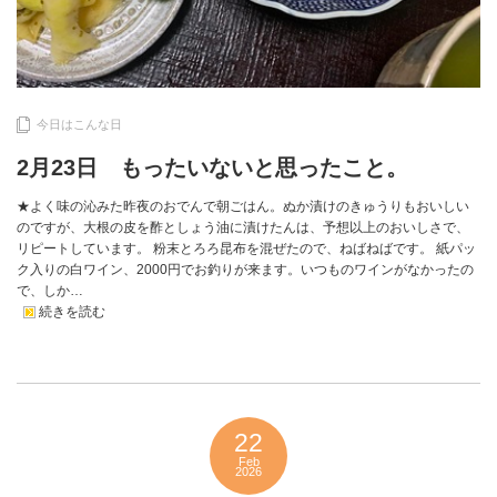
今日はこんな日
2月23日 もったいないと思ったこと。
★よく味の沁みた昨夜のおでんで朝ごはん。ぬか漬けのきゅうりもおいしい
のですが、大根の皮を酢としょう油に漬けたんは、予想以上のおいしさで、
リピートしています。 粉末とろろ昆布を混ぜたので、ねばねばです。 紙パッ
ク入りの白ワイン、2000円でお釣りが来ます。いつものワインがなかったの
で、しか…
続きを読む
22
Feb
2026