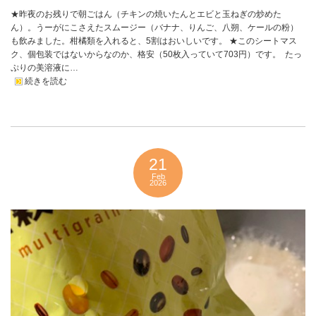
★昨夜のお残りで朝ごはん（チキンの焼いたんとエビと玉ねぎの炒めた
ん）。うーがにこさえたスムージー（バナナ、りんご、八朔、ケールの粉）
も飲みました。柑橘類を入れると、5割はおいしいです。 ★このシートマス
ク、個包装ではないからなのか、格安（50枚入っていて703円）です。 たっ
ぷりの美溶液に…
続きを読む
21
Feb
2026