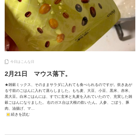
今日はこんな日
2月21日 マウス落下。
★雑穀ミックス、そのままサラダに入れても食べられるのですが。炊きあが
る寸前のごはんに入れて蒸らしました。もち麦、大豆、小豆、黒米、赤米、
黒大豆。白米ごはんには、すでに玄米と丸麦を入れていたので、充実した雑
穀ごはんになりました。 右のガス台は大根の炊いたん。人参、ごぼう、豚
肉、油揚げ、マ…
続きを読む