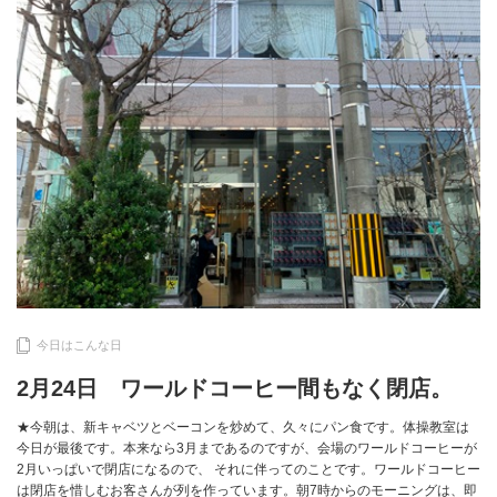
今日はこんな日
2月24日 ワールドコーヒー間もなく閉店。
★今朝は、新キャベツとベーコンを炒めて、久々にパン食です。体操教室は
今日が最後です。本来なら3月まであるのですが、会場のワールドコーヒーが
2月いっぱいで閉店になるので、 それに伴ってのことです。ワールドコーヒー
は閉店を惜しむお客さんが列を作っています。朝7時からのモーニングは、即