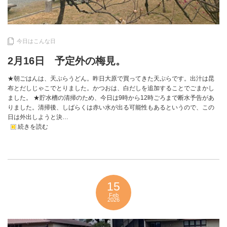
今日はこんな日
2月16日 予定外の梅見。
★朝ごはんは、天ぷらうどん。昨日大原で買ってきた天ぷらです。出汁は昆
布とだしじゃこでとりました。かつおは、白だしを追加することでごまかし
ました。 ★貯水槽の清掃のため、今日は9時から12時ごろまで断水予告があ
りました。清掃後、しばらくは赤い水が出る可能性もあるというので、この
日は外出しようと決…
続きを読む
15
Feb
2026