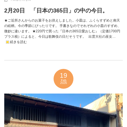
2月20日 「日本の365日」の中の今日。
★ご近所さんからのお菓子をお供えしました。小皿は、ふくらすずめと南天
の絵柄。今の季節にぴったりです。 手書きなのでそれぞれの小皿のすずめ、
微妙に違います。 ★220円で買った『日本の365日愛おしむ』（定価1700円
プラス税）によると、今日は歌舞伎の日だそうです。 出雲大社の巫女…
続きを読む
19
Feb
2026