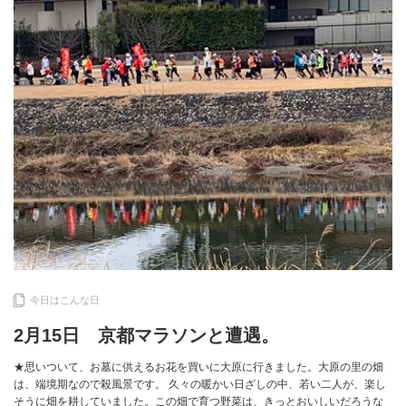
今日はこんな日
2月15日 京都マラソンと遭遇。
★思いついて、お墓に供えるお花を買いに大原に行きました。大原の里の畑
は、端境期なので殺風景です。 久々の暖かい日ざしの中、若い二人が、楽し
そうに畑を耕していました。この畑で育つ野菜は、きっとおいしいだろうな